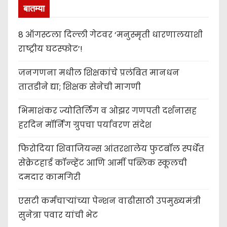
बातम्या
8 ऑगस्टला दिल्ली गेटवर ‘मनुस्मृती धारणालयाशी
राष्ट्रीय घटस्फोट’!
जनगणना मधील शिक्षकांचे प्रलंबित मानधन
तातडीने द्या; शिक्षक सेनेची मागणी
भिमाशंकर ज्योतिर्लिंग व ओझर गणपती दर्शनासह
हरदिन मॉर्निंग ग्रुपचा पर्यावरण संदेश
फिरोदिया शिवाजियन्स आंतरशालेय फुटबॉल स्पर्धेत
सेक्रेटहार्ड कॉन्व्हेंट आणि आर्मी पब्लिक स्कूलची
दमदार कामगिरी
एसटी कर्मचाऱ्यांच्या पेन्शन वाढीसाठी उपमुख्यमंत्री
सुनेत्रा पवार यांची भेट