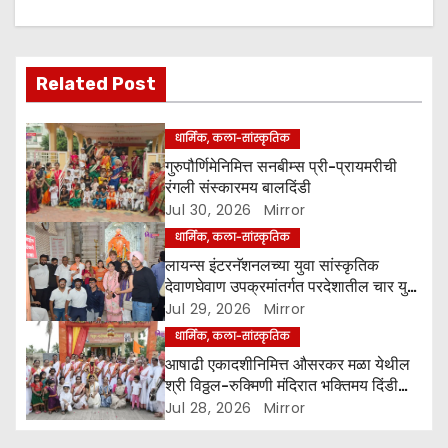
v
i
Related Post
g
धार्मिक, कला-सांस्कृतिक
a
गुरुपौर्णिमेनिमित्त सनबीम्स प्री-प्रायमरीची
रंगली संस्कारमय बालदिंडी
t
Jul 30, 2026
Mirror
धार्मिक, कला-सांस्कृतिक
i
लायन्स इंटरनॅशनलच्या युवा सांस्कृतिक
o
देवाणघेवाण उपक्रमांतर्गत परदेशातील चार युवा
प्रतिनिधी अहिल्यानगरात
Jul 29, 2026
Mirror
n
धार्मिक, कला-सांस्कृतिक
आषाढी एकादशीनिमित्त औसरकर मळा येथील
श्री विठ्ठल-रुक्मिणी मंदिरात भक्तिमय दिंडी
सोहळा उत्साहात
Jul 28, 2026
Mirror