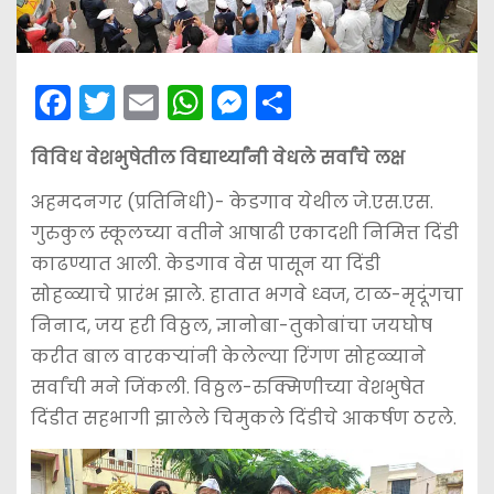
F
T
E
W
M
S
a
w
m
h
e
h
विविध वेशभुषेतील विद्यार्थ्यांनी वेधले सर्वांचे लक्ष
c
itt
ai
a
s
ar
e
er
l
ts
s
e
अहमदनगर (प्रतिनिधी)- केडगाव येथील जे.एस.एस.
b
A
e
गुरुकुल स्कूलच्या वतीने आषाढी एकादशी निमित्त दिंडी
काढण्यात आली. केडगाव वेस पासून या दिंडी
o
p
n
सोहळ्याचे प्रारंभ झाले. हातात भगवे ध्वज, टाळ-मृदूंगचा
o
p
g
निनाद, जय हरी विठ्ठल, ज्ञानोबा-तुकोबांचा जयघोष
k
er
करीत बाल वारकर्‍यांनी केलेल्या रिंगण सोहळ्याने
सर्वांची मने जिंकली. विठ्ठल-रुक्मिणीच्या वेशभुषेत
दिंडीत सहभागी झालेले चिमुकले दिंडीचे आकर्षण ठरले.