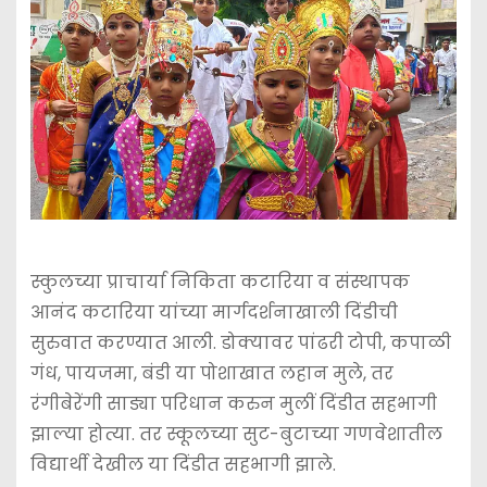
स्कुलच्या प्राचार्या निकिता कटारिया व संस्थापक
आनंद कटारिया यांच्या मार्गदर्शनाखाली दिंडीची
सुरुवात करण्यात आली. डोक्यावर पांढरी टोपी, कपाळी
गंध, पायजमा, बंडी या पोशाखात लहान मुले, तर
रंगीबेरेंगी साड्या परिधान करुन मुलीं दिंडीत सहभागी
झाल्या होत्या. तर स्कूलच्या सुट-बुटाच्या गणवेशातील
विद्यार्थी देखील या दिंडीत सहभागी झाले.