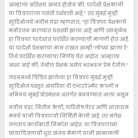
आम्हाला अतिशय आनंद होतोय की, परदेशी प्रेक्षकांनी
या चित्रपटाला पसंती दर्शवली आहे.’’ तर मुंबई मुव्ही
स्टुडिओजचे नवीन चंद्रा म्हणतात, ‘’हा चित्रपट प्रेक्षकाचे
मनोरंजन करण्यात यशस्वी झाला आहे आणि त्यामुळेच
हा चित्रपट परदेशात प्रदर्शित करण्याची मागणी होत आहे.
या परदेशी प्रेक्षकांचा मान राखत आम्ही ‘लोच्या झाला रे’
तिथे प्रदर्शित करण्याचा निर्णय घेत आहोत. आम्हाला
आशा आहे की, तेथील प्रेक्षक असेच भरभरून प्रेम देतील.’’
लंडनमध्ये चित्रित झालेला हा चित्रपट मुंबई मुव्ही
स्टुडिओज प्रस्तुत आयडिया दी एन्टरटेन्मेंट कंपनी व
अभिनय मुंबई प्रोडक्शन अंतर्गत बनवण्यात आला असून
नवीन चंद्रा, नितीन केणी, पारितोष पेंटर आणि शांताराम
मनवे यांनी चित्रपटाची निर्मिती केली आहे. तर मंगेश
जगताप कार्यकारी निर्माता आहेत. या चित्रपटाच्या
छायाचित्रणाची धुरा संजय मेमाणे यांनी सांभाळली