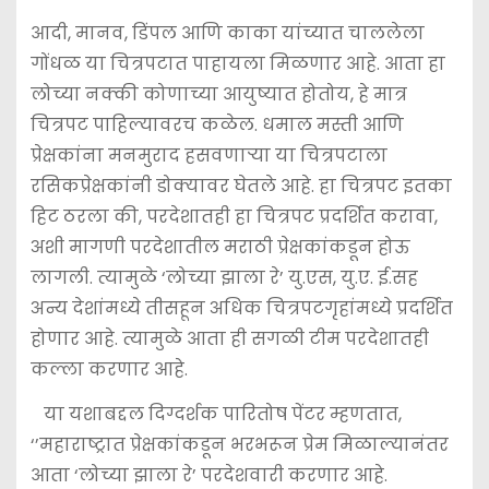
आदी, मानव, डिंपल आणि काका यांच्यात चाललेला
गोंधळ या चित्रपटात पाहायला मिळणार आहे. आता हा
लोच्या नक्की कोणाच्या आयुष्यात होतोय, हे मात्र
चित्रपट पाहिल्यावरच कळेल. धमाल मस्ती आणि
प्रेक्षकांना मनमुराद हसवणाऱ्या या चित्रपटाला
रसिकप्रेक्षकांनी डोक्यावर घेतले आहे. हा चित्रपट इतका
हिट ठरला की, परदेशातही हा चित्रपट प्रदर्शित करावा,
अशी मागणी परदेशातील मराठी प्रेक्षकांकडून होऊ
लागली. त्यामुळे ‘लोच्या झाला रे’ यु.एस, यु.ए. ई.सह
अन्य देशांमध्ये तीसहून अधिक चित्रपटगृहांमध्ये प्रदर्शित
होणार आहे. त्यामुळे आता ही सगळी टीम परदेशातही
कल्ला करणार आहे.
या यशाबद्दल दिग्दर्शक पारितोष पेंटर म्हणतात,
‘’महाराष्ट्रात प्रेक्षकांकडून भरभरून प्रेम मिळाल्यानंतर
आता ‘लोच्या झाला रे’ परदेशवारी करणार आहे.