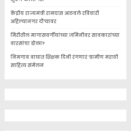
केंद्रीय राज्यमंत्री रामदास आठवले रविवारी
अहिल्यानगर दौऱ्यावर
मिरीतील मागासवर्गीयांच्या जमिनीवर सावकारांच्या
वारसांचा डोळा?
निमगाव वाघात शिक्षक दिनी रंगणार ग्रामीण मराठी
साहित्य संमेलन