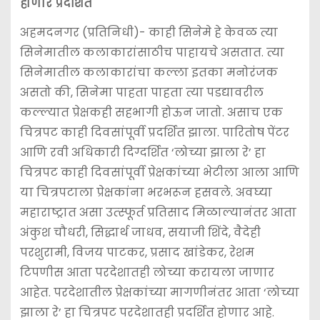
होणार प्रदर्शित
e
er
l
ts
s
e
b
A
e
अहमदनगर (प्रतिनिधी)- काही सिनेमे हे केवळ त्या
सिनेमातील कलाकारांसाठीच पाहायचे असतात. त्या
o
p
n
सिनेमातील कलाकारांचा कल्ला इतका मनोरंजक
o
p
g
असतो की, सिनेमा पाहता पाहता त्या पडद्यावरील
k
er
कल्ल्यात प्रेक्षकही सहभागी होऊन जातो. असाच एक
चित्रपट काही दिवसांपूर्वी प्रदर्शित झाला. पारितोष पेंटर
आणि रवी अधिकारी दिग्दर्शित ‘लोच्या झाला रे’ हा
चित्रपट काही दिवसांपूर्वी प्रेक्षकांच्या भेटीला आला आणि
या चित्रपटाला प्रेक्षकांना भरभरून हसवले. अवघ्या
महाराष्ट्रात असा उत्स्फूर्त प्रतिसाद मिळाल्यानंतर आता
अंकुश चौधरी, सिद्धार्थ जाधव, सयाजी शिंदे, वैदेही
परशुरामी, विजय पाटकर, प्रसाद खांडेकर, रेशम
टिपणीस आता परदेशातही लोच्या करायला जाणार
आहेत. परदेशातील प्रेक्षकांच्या मागणीनंतर आता ‘लोच्या
झाला रे’ हा चित्रपट परदेशातही प्रदर्शित होणार आहे.