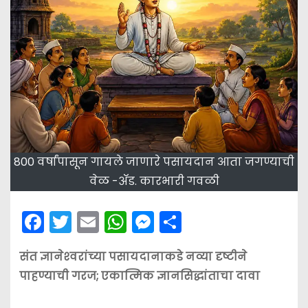
800 वर्षांपासून गायले जाणारे पसायदान आता जगण्याची
वेळ -ॲड. कारभारी गवळी
F
T
E
W
M
S
a
w
m
h
e
h
संत ज्ञानेश्‍वरांच्या पसायदानाकडे नव्या दृष्टीने
c
itt
ai
a
s
ar
पाहण्याची गरज; एकात्मिक ज्ञानसिद्धांताचा दावा
e
er
l
ts
s
e