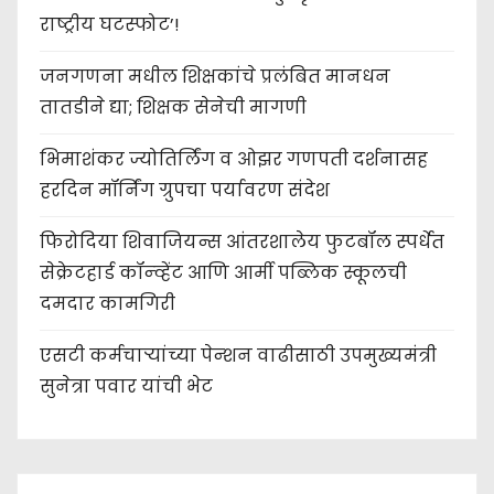
राष्ट्रीय घटस्फोट’!
जनगणना मधील शिक्षकांचे प्रलंबित मानधन
तातडीने द्या; शिक्षक सेनेची मागणी
भिमाशंकर ज्योतिर्लिंग व ओझर गणपती दर्शनासह
हरदिन मॉर्निंग ग्रुपचा पर्यावरण संदेश
फिरोदिया शिवाजियन्स आंतरशालेय फुटबॉल स्पर्धेत
सेक्रेटहार्ड कॉन्व्हेंट आणि आर्मी पब्लिक स्कूलची
दमदार कामगिरी
एसटी कर्मचाऱ्यांच्या पेन्शन वाढीसाठी उपमुख्यमंत्री
सुनेत्रा पवार यांची भेट