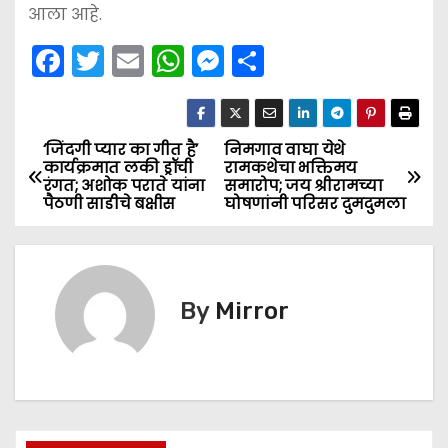
आला आहे.
F
T
E
W
M
S
a
w
m
h
e
h
c
itt
ai
a
s
ar
e
er
l
ts
s
e
‘जिंदगी प्यार का गीत है’
निमगाव वाघा येथे
P
कार्यक्रमात लकी ड्रॉची
रामकथेचा भक्तिमय
b
A
e
रंगत; अशोक पराते यांना
समारोप; जय श्रीरामच्या
o
पैठणी साडीचे बक्षीस
घोषणांनी परिसर दुमदुमला
o
p
n
s
o
p
g
k
er
t
By
Mirror
n
a
v