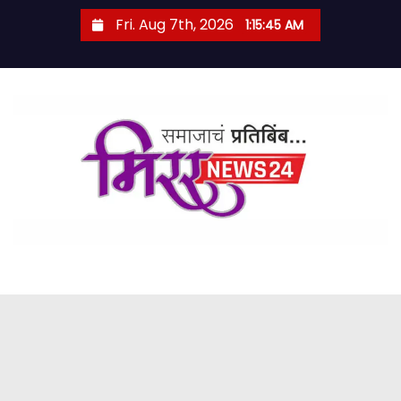
S
Fri. Aug 7th, 2026
1:15:46 AM
k
i
p
t
o
c
o
n
t
e
n
t