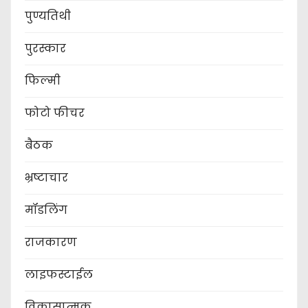
पुण्यतिथी
पुरस्कार
फिल्मी
फोटो फीचर
बैठक
भ्रष्टाचार
मॉडलिंग
राजकारण
लाइफस्टाईल
विकासात्मक