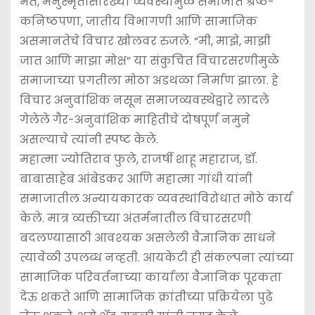
मते, मनुस्मृतीसारख्या व्यवस्थांमुळे समाजात श्रेष्ठ-
कनिष्ठपणा, जातीय विभागणी आणि सामाजिक
असमानतेचे विचार खोलवर रुजले. “मी, माझे, माझी
जात आणि माझा मोक्ष” या संकुचित विचारसरणीमुळे
समाजाच्या प्रगतीला मोठा अडथळा निर्माण झाला. हे
विचार अनुवांशिक नसून समाजव्यवस्थेद्वारे लादले
गेलेले गैर-अनुवांशिक माहितीचे दोषपूर्ण नमुने
असल्याचे त्यांनी स्पष्ट केले.
महात्मा ज्योतिराव फुले, राजर्षी शाहू महाराज, डॉ.
बाबासाहेब आंबेडकर आणि महात्मा गांधी यांनी
समाजातील अन्यायकारक व्यवस्थांविरोधात मोठे कार्य
केले. मात्र व्यक्तीच्या अंतर्मनातील विचारसरणी
बदलण्यासाठी आवश्‍यक असलेली वैज्ञानिक साधने
त्यावेळी उपलब्ध नव्हती. आयकेटी ही संकल्पना त्यांच्या
सामाजिक परिवर्तनाच्या कार्याला वैज्ञानिक पूरकता
देऊ शकते आणि सामाजिक क्रांतीच्या प्रक्रियेला पुढे