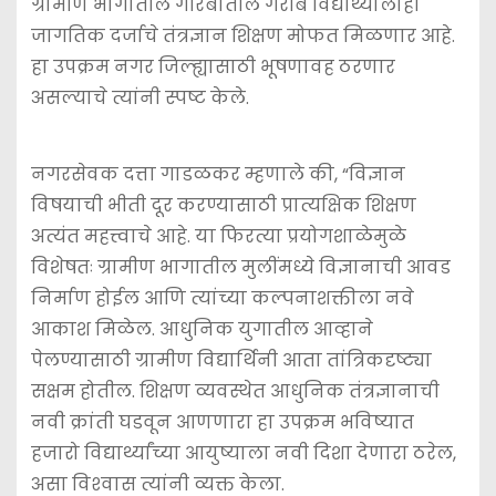
ग्रामीण भागातील गरिबातील गरीब विद्यार्थ्यालाही
जागतिक दर्जाचे तंत्रज्ञान शिक्षण मोफत मिळणार आहे.
हा उपक्रम नगर जिल्ह्यासाठी भूषणावह ठरणार
असल्याचे त्यांनी स्पष्ट केले.
नगरसेवक दत्ता गाडळकर म्हणाले की, “विज्ञान
विषयाची भीती दूर करण्यासाठी प्रात्यक्षिक शिक्षण
अत्यंत महत्त्वाचे आहे. या फिरत्या प्रयोगशाळेमुळे
विशेषतः ग्रामीण भागातील मुलींमध्ये विज्ञानाची आवड
निर्माण होईल आणि त्यांच्या कल्पनाशक्तीला नवे
आकाश मिळेल. आधुनिक युगातील आव्हाने
पेलण्यासाठी ग्रामीण विद्यार्थिनी आता तांत्रिकदृष्ट्या
सक्षम होतील. शिक्षण व्यवस्थेत आधुनिक तंत्रज्ञानाची
नवी क्रांती घडवून आणणारा हा उपक्रम भविष्यात
हजारो विद्यार्थ्यांच्या आयुष्याला नवी दिशा देणारा ठरेल,
असा विश्‍वास त्यांनी व्यक्त केला.