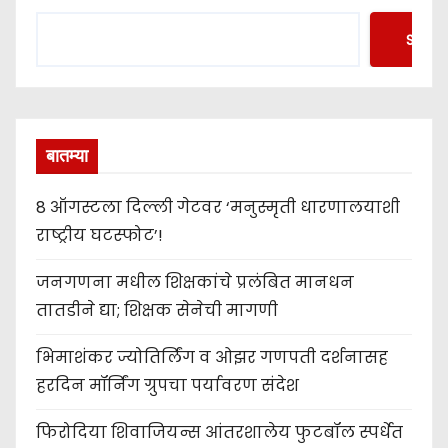
Searc
बातम्या
8 ऑगस्टला दिल्ली गेटवर ‘मनुस्मृती धारणालयाशी
राष्ट्रीय घटस्फोट’!
जनगणना मधील शिक्षकांचे प्रलंबित मानधन
तातडीने द्या; शिक्षक सेनेची मागणी
भिमाशंकर ज्योतिर्लिंग व ओझर गणपती दर्शनासह
हरदिन मॉर्निंग ग्रुपचा पर्यावरण संदेश
फिरोदिया शिवाजियन्स आंतरशालेय फुटबॉल स्पर्धेत