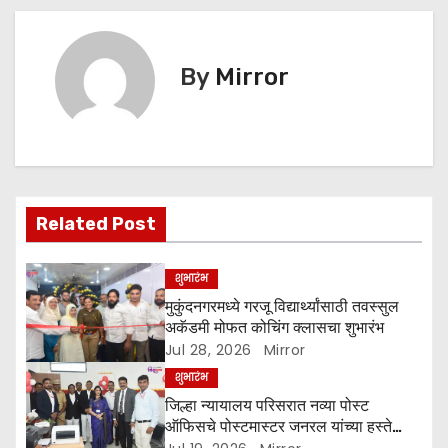
o
p
g
k
er
t
n
By
Mirror
a
v
i
Related Post
g
a
शुभारंभ
मुकुंदनगरमध्ये गरजू विद्यार्थ्यांसाठी तवस्सुल
t
अकॅडमी मोफत कोचिंग क्लासचा शुभारंभ
Jul 28, 2026
Mirror
i
शुभारंभ
o
जिल्हा न्यायालय परिसरात नव्या पोस्ट
ऑफिसचे पोस्टमास्टर जनरल यांच्या हस्ते
उद्घाटन