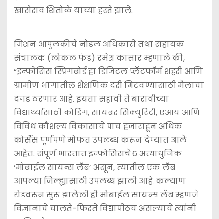
खासेराव शितोळे यांच्या हस्ते झाले.
मिशन आपुलकीचे नोडल अधिकारी तथा सहायक
संचालक (लोकल फंड) रमेश कासार म्हणाले की,
“इन्फोसिस स्प्रिंगबोर्ड हा डिजिटल प्लॅटफॉर्म शहरी आणि
ग्रामीण भागातील शैक्षणिक दरी मिटवण्यासाठी मैलाचा
दगड ठरणार आहे. इयत्ता सहावी ते बारावीच्या
विद्यार्थ्यांसाठी कोडिंग, सायबर सिक्युरिटी, एआय आणि
विविध कौशल्य विकासाचे पाच हजारांहून अधिक
कोर्सेस पूर्णपणे मोफत उपलब्ध करून देण्यात आले
आहेत. संपूर्ण भारतात इन्फोसिसचे 6 अत्याधुनिक
‘मोबाईल सायन्स लॅब’ असून, त्यातील एक लॅब
आपल्या जिल्ह्यासाठी उपलब्ध झाली आहे. कल्याण
रोडवरून सुरू झालेली ही मोबाईल सायन्स लॅब म्हणजे
विज्ञानाचे चालते-फिरते विद्यापीठच असल्याचे त्यांनी