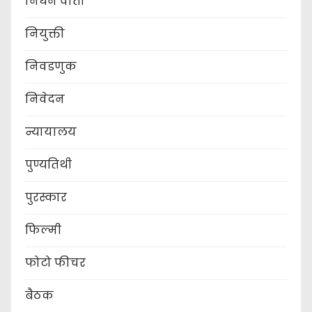
निधन वार्ता
नियुक्ती
निवडणुक
निवेदन
न्यायालय
पुण्यतिथी
पुरस्कार
फिल्मी
फोटो फीचर
बैठक