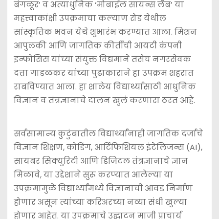
बंगळूर’ व अत्याधुनिक ‘मोबाईल सायन्स लॅब’ या
महत्त्वाकांक्षी उपक्रमाचा कल्याण रोड येथील
सांस्कृतिक भवन येथे शुभारंभ करण्यात आला. मिशन
आपुलकी आणि जागतिक कीर्तीची आयटी कंपनी
इन्फोसिस यांच्या संयुक्त विद्यमाने तसेच नगरसेवक
दत्ता गाडळकर यांच्या पुढाकाराने हा उपक्रम शहरात
राबविण्यात आला. हा शालेय विद्यार्थ्यांसाठी आधुनिक
विज्ञान व तंत्रज्ञानाचे दालन खुलं करणारा ठरत आहे.
सर्वसामान्य कुटुंबातील विद्यार्थ्यांनाही जागतिक दर्जाचे
विज्ञान शिक्षण, कोडिंग, आर्टिफिशियल इंटेलिजन्स (AI),
सायबर सिक्युरिटी आणि डिजिटल तंत्रज्ञानाचे ज्ञान
मिळावे, या उद्देशाने सुरू करण्यात आलेल्या या
उपक्रमामुळे विद्यार्थ्यांमध्ये विज्ञानाची आवड निर्माण
होणार असून त्यांच्या करिअरच्या नव्या संधी खुल्या
होणार आहेत. या उपक्रमाचे उद्घाटन माजी प्राचार्य