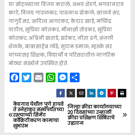
या सोहळ्याला विजय कराळे, अभय शेंडगे, भगवानराव
काटे, विजय गाडळकर, पारुनाथ ढोकळे, साळवे सर,
गांगुर्डे सर, आदित्य आगरकर, केदार खाडे, मच्छिंद्र
पाटील, सुप्रिया कोतकर, मीनाक्षी तोडकर, सुप्रिया
कोतकर, अश्विनी खताडे, झरेकर, नीता ढगे, अंजली
शेळके, बाबासाहेब लोंढे, सुदाम डमाळ, म्हस्के सर
यांच्यासह शिक्षक, विद्यार्थी व परिसरातील नागरिक
मोठ्या संख्येने उपस्थित होते.
F
T
E
W
M
S
a
w
m
h
e
h
c
itt
ai
a
s
ar
e
er
l
ts
s
e
केडगाव येथील पुणे हायवे
P
जिल्हा क्रीडा कार्यालयाच्या
ते स्नेहांकुर संस्थेपर्यंतच्या
20 दिवसांच्या उन्हाळी
b
A
e
रस्त्याच्या सिमेंट
o
क्रीडा प्रशिक्षण शिबिराचे
कॉक्रिटीकरण कामाचा
o
p
n
उद्घाटन
शुभारंभ
s