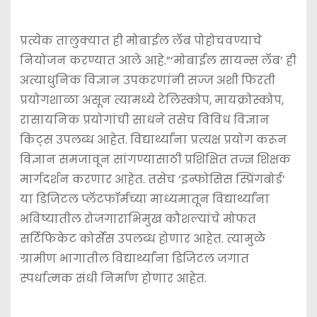
प्रत्येक तालुक्यात ही मोबाईल लॅब पोहोचवण्याचे
नियोजन करण्यात आले आहे.”‘मोबाईल सायन्स लॅब’ ही
अत्याधुनिक विज्ञान उपकरणांनी सज्ज अशी फिरती
प्रयोगशाळा असून त्यामध्ये टेलिस्कोप, मायक्रोस्कोप,
रासायनिक प्रयोगांची साधने तसेच विविध विज्ञान
किट्‌स उपलब्ध आहेत. विद्यार्थ्यांना प्रत्यक्ष प्रयोग करून
विज्ञान समजावून सांगण्यासाठी प्रशिक्षित तज्ज्ञ शिक्षक
मार्गदर्शन करणार आहेत. तसेच ‘इन्फोसिस स्प्रिंगबोर्ड’
या डिजिटल प्लॅटफॉर्मच्या माध्यमातून विद्यार्थ्यांना
भविष्यातील रोजगाराभिमुख कौशल्यांचे मोफत
सर्टिफिकेट कोर्सेस उपलब्ध होणार आहेत. त्यामुळे
ग्रामीण भागातील विद्यार्थ्यांना डिजिटल जगात
स्पर्धात्मक संधी निर्माण होणार आहेत.