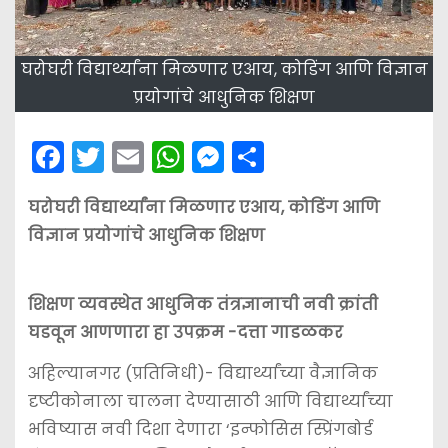
घरोघरी विद्यार्थ्यांना मिळणार एआय, कोडिंग आणि विज्ञान
प्रयोगांचे आधुनिक शिक्षण
F
T
E
W
M
S
a
w
m
h
e
h
घरोघरी विद्यार्थ्यांना मिळणार एआय, कोडिंग आणि
c
itt
ai
a
s
ar
विज्ञान प्रयोगांचे आधुनिक शिक्षण
e
er
l
ts
s
e
b
A
e
शिक्षण व्यवस्थेत आधुनिक तंत्रज्ञानाची नवी क्रांती
o
p
n
घडवून आणणारा हा उपक्रम -दत्ता गाडळकर
o
p
g
k
er
अहिल्यानगर (प्रतिनिधी)- विद्यार्थ्यांच्या वैज्ञानिक
दृष्टीकोनाला चालना देण्यासाठी आणि विद्यार्थ्यांच्या
भविष्यास नवी दिशा देणारा ‘इन्फोसिस स्प्रिंगबोर्ड