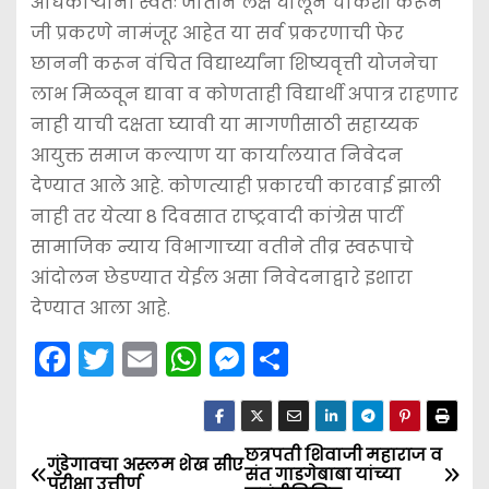
अधिकाऱ्यांनी स्वतः जातीने लक्ष घालून चौकशी करून
जी प्रकरणे नामंजूर आहेत या सर्व प्रकरणाची फेर
छाननी करून वंचित विद्यार्थ्यांना शिष्यवृत्ती योजनेचा
लाभ मिळवून द्यावा व कोणताही विद्यार्थी अपात्र राहणार
नाही याची दक्षता घ्यावी या मागणीसाठी सहाय्यक
आयुक्त समाज कल्याण या कार्यालयात निवेदन
देण्यात आले आहे. कोणत्याही प्रकारची कारवाई झाली
नाही तर येत्या 8 दिवसात राष्ट्रवादी कांग्रेस पार्टी
सामाजिक न्याय विभागाच्या वतीने तीव्र स्वरूपाचे
आंदोलन छेडण्यात येईल असा निवेदनाद्वारे इशारा
देण्यात आला आहे.
F
T
E
W
M
S
a
w
m
h
e
h
c
itt
ai
a
s
ar
e
er
l
ts
s
e
छत्रपती शिवाजी महाराज व
P
गुंडेगावचा अस्लम शेख सीए
संत गाडगेबाबा यांच्या
परीक्षा उत्तीर्ण