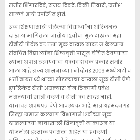
समीर भिंगारदिवे, संजय दिवटे, विकी तिवारी, सतीश
साळवे आदी उपस्थित होते.
उच्च शिक्षणासाठी गेलेल्या विद्यार्थ्यांना ओरिजनल
दाखला मागितला जातोय १२वीचा मुल दाखला महा
डीबीटी पोर्टल वर तसा मूळ दाखल सादर न केल्यास
संबंधित विद्यार्थ्यांना शिष्यवृत्ती पासून वंचित ठेवण्याचा
त्यांना अपात्र ठरवण्याचा धक्कादायक प्रकार समोर
आला आहे राज्य शासनाच्या 1 नोव्हेंबर 2003 मध्ये अटी व
शर्ती बाबत ध्ये शाळा सोडल्याचा दाखला मूळ टीसी घेणे.
डूपलिकेट टीसी असल्यास दोन ठिकाणी प्रवेश
नसल्याची खात्री करणे व टीसी का सादर नाही.
याबाबत शपथपत्र घेणे आवश्‍यक आहे. मात्र अहमदनगर
जिल्हा समाज कल्याण विभागाने 12वीच्या मूळ
दाखल्याच्या नावाखाली शिष्यवृत्ती नाकारून या
योजनेला हरताळ फासला आहेत या प्रकरणी