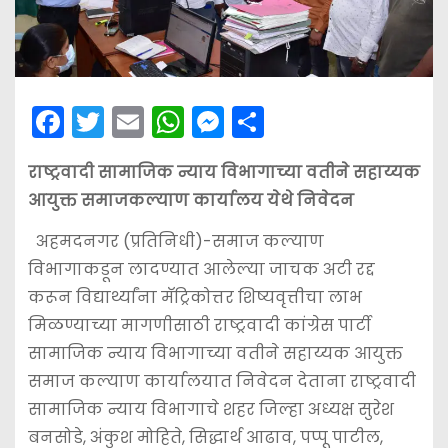
F
T
E
W
M
S
a
w
m
h
e
h
राष्ट्रवादी सामाजिक न्याय विभागाच्या वतीने सहाय्यक
c
itt
ai
a
s
ar
आयुक्त समाजकल्याण कार्यालय येथे निवेदन
e
er
l
ts
s
e
b
A
e
अहमदनगर (प्रतिनिधी)-समाज कल्याण
विभागाकडून लादण्यात आलेल्या जाचक अटी रद्द
o
p
n
करून विद्यार्थ्यांना मॅट्रिकोत्तर शिष्यवृत्तीचा लाभ
o
p
g
मिळण्याच्या मागणीसाठी राष्ट्रवादी कांग्रेस पार्टी
k
er
सामाजिक न्याय विभागाच्या वतीने सहाय्यक आयुक्त
समाज कल्याण कार्यालयात निवेदन देताना राष्ट्रवादी
सामाजिक न्याय विभागाचे शहर जिल्हा अध्यक्ष सुरेश
बनसोडे, अंकुश मोहिते, सिद्धार्थ आढाव, पप्पू पाटील,