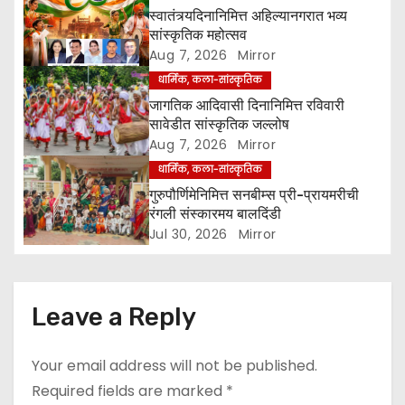
स्वातंत्र्यदिनानिमित्त अहिल्यानगरात भव्य
a
सांस्कृतिक महोत्सव
Aug 7, 2026
Mirror
t
धार्मिक, कला-सांस्कृतिक
i
जागतिक आदिवासी दिनानिमित्त रविवारी
सावेडीत सांस्कृतिक जल्लोष
o
Aug 7, 2026
Mirror
धार्मिक, कला-सांस्कृतिक
n
गुरुपौर्णिमेनिमित्त सनबीम्स प्री-प्रायमरीची
रंगली संस्कारमय बालदिंडी
Jul 30, 2026
Mirror
Leave a Reply
Your email address will not be published.
Required fields are marked
*