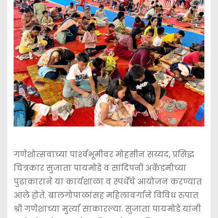
गणेशोत्सवाच्या पार्श्‍वभूमीवर मोहसीन सय्यद, प्रसिद्ध
चित्रकार सुजाता पायमोडे व सांदिपनी अकॅडमीच्या
पुढाकाराने या कार्यशाळा व स्पर्धेचे आयोजन करण्यात
आले होते. बालगोपाळांसह महिलावर्गाने विविध रुपात
श्री गणेशाच्या मुर्त्या साकारल्या. सुजाता पायमोडे यांनी