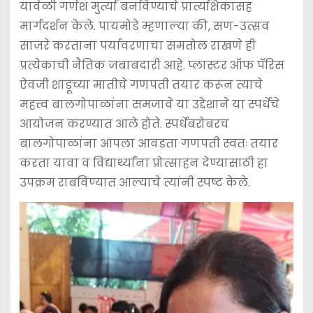
यावेळी गणेश मुर्त्या बनविण्याचे प्रात्यक्षिकासह
मार्गदर्शन केले. पायमोडे म्हणाल्या की, सण-उत्सव
साजरे करताना पर्यावरणाचा समतोल राखणे ही
प्रत्येकाची नैतिक जबाबदारी आहे. प्लास्टर ऑफ पॅरिस
ऐवजी शाडूच्या मातीचे गणपती तयार करून त्याचे
महत्त्व बालगोपाळांना समजावे या उद्देशाने या स्पर्धेचे
आयोजन करण्यात आले होते. स्पर्धेबरोबरच
बालगोपाळांना आपला आवडता गणपती स्वतः तयार
करता यावा व विद्यार्थ्यांना प्रोत्साहन देण्यासाठी हा
उपक्रम राबविण्यात आल्याचे त्यांनी स्पष्ट केले.