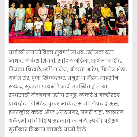
यावेळी नगरसेविका सुवर्णा जाधव, उद्योजक दत्ता
जाधव, लोकेश शिंगवी, साहिल जोडेजा, अभिनाथ शिंदे,
प्रियंका चिखले, अर्पिता जैन, श्रीलता आडेप, फिरोज शेख,
गणेश सर, पूजा खिळदकर, अनुराधा मॅडम, मोहसीन
सय्यद, सुजाता पायमोडे आदी उपस्थित होते. या
स्पर्धेसाठी नंदनवन उद्योग समुह, व्यंकटेश मल्टीस्टेट
प्रायव्हेट लिमिटेड, कुबेर मार्केट, सोनी गिफ्ट हाऊस,
इनरव्हील क्लब ऑफ अमदनगर, नगरी चहा, कलारंग
अकॅडमी यांचे विशेष सहकार्य लाभले. स्पर्धेचे परीक्षण
मुर्तीकार विकास कांबळे यांनी केले.