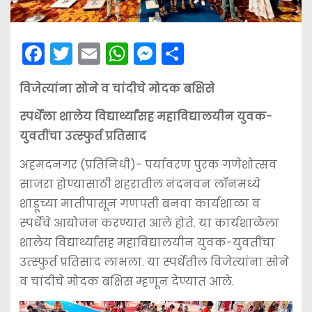
F
T
E
W
M
S
a
w
m
h
e
h
विजेत्यांना सोने व चांदीचे मोदक बक्षिसे
c
itt
ai
a
s
ar
e
er
l
ts
s
e
स्पर्धेला शालेय विद्यार्थ्यांसह महाविद्यालयीन युवक-
b
A
e
युवतींचा उत्स्फुर्त प्रतिसाद
o
p
n
अहमदनगर (प्रतिनिधी)- पर्यावरण पुरक गणेशोत्सव
o
p
g
साजरा होण्यासाठी शहरातील नंदनवन लॉनमध्ये
k
er
शाडूच्या मातीपासून गणपती बनवा कार्यशाळा व
स्पर्धेचे आयोजन करण्यात आले होते. या कार्यशाळेला
शालेय विद्यार्थ्यांसह महाविद्यालयीन युवक-युवतींचा
उत्स्फुर्त प्रतिसाद लाभला. या स्पर्धेतील विजेत्यांना सोने
व चांदीचे मोदक बक्षिस म्हणून देण्यात आले.