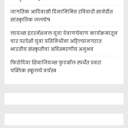
जागतिक आदिवासी दिनानिमित्त रविवारी सावेडीत
सांस्कृतिक जल्लोष
लायन्स इंटरनॅशनल युवा देवाणघेवाण कार्यक्रमातून
चार परदेशी युवा प्रतिनिधींना अहिल्यानगरात
भारतीय संस्कृतीचा अविस्मरणीय अनुभव
फिरोदिया शिवाजियन्स फुटबॉल स्पर्धेत प्रवरा
पब्लिक स्कूलचे वर्चस्व