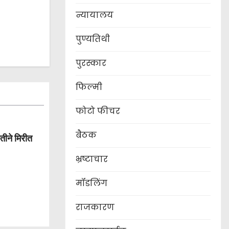
न्यायालय
पुण्यतिथी
पुरस्कार
फिल्मी
फोटो फीचर
बैठक
वतीने मिरीत
भ्रष्टाचार
मॉडलिंग
राजकारण