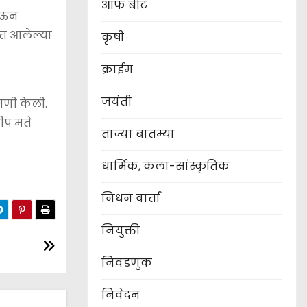
ऑफ बीट
घेऊन
यात आलेल्या
कृषी
क्राईम
जयंती
ासणी केली.
ीप मते
ताज्या बातम्या
धार्मिक, कला-सांस्कृतिक
निधन वार्ता
नियुक्ती
निवडणुक
निवेदन