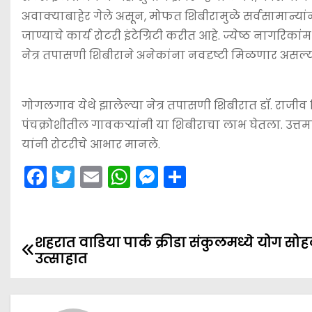
अवाक्याबाहेर गेले असून, मोफत शिबीरामुळे सर्वसामान्
जाण्याचे कार्य रोटरी इंटेग्रिटी करीत आहे. ज्येष्ठ नागरि
नेत्र तपासणी शिबीराने अनेकांना नवदृष्टी मिळणार असल्याच
गोगलगाव येथे झालेल्या नेत्र तपासणी शिबीरात डॉ. राजीव च
पंचक्रोशीतील गावकर्‍यांनी या शिबीराचा लाभ घेतला. उत्त
यांनी रोटरीचे आभार मानले.
F
T
E
W
M
S
a
w
m
h
e
h
c
itt
ai
a
s
ar
e
er
l
ts
s
e
शहरात वाडिया पार्क क्रीडा संकुलमध्ये योग सो
P
उत्साहात
b
A
e
o
o
p
n
s
o
p
g