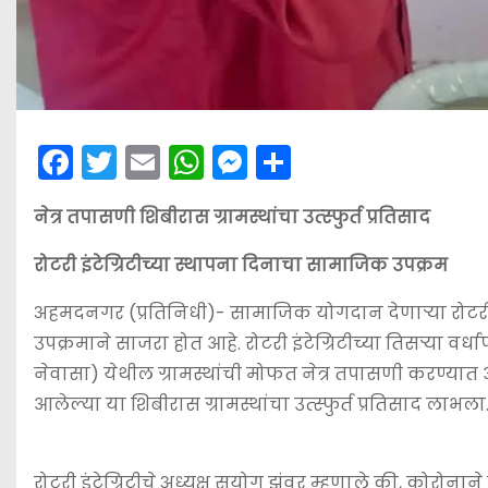
F
T
E
W
M
S
a
w
m
h
e
h
नेत्र तपासणी शिबीरास ग्रामस्थांचा उत्स्फुर्त प्रतिसाद
c
itt
ai
a
s
ar
e
er
l
ts
s
e
रोटरी इंटेग्रिटीच्या स्थापना दिनाचा सामाजिक उपक्रम
b
A
e
अहमदनगर (प्रतिनिधी)- सामाजिक योगदान देणार्‍या रोट
o
p
n
उपक्रमाने साजरा होत आहे. रोटरी इंटेग्रिटीच्या तिसर्‍या 
o
p
g
नेवासा) येथील ग्रामस्थांची मोफत नेत्र तपासणी करण्यात आली.
k
er
आलेल्या या शिबीरास ग्रामस्थांचा उत्स्फुर्त प्रतिसाद लाभला
रोटरी इंटेग्रिटीचे अध्यक्ष सुयोग झंवर म्हणाले की, कोरोना