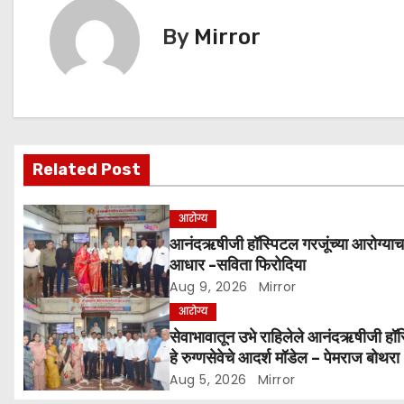
k
er
t
By
Mirror
n
a
v
Related Post
i
g
आरोग्य
आनंदऋषीजी हॉस्पिटल गरजूंच्या आरोग्याच
a
आधार -सविता फिरोदिया
Aug 9, 2026
Mirror
t
आरोग्य
i
सेवाभावातून उभे राहिलेले आनंदऋषीजी हॉ
हे रुग्णसेवेचे आदर्श मॉडेल – पेमराज बोथरा
o
Aug 5, 2026
Mirror