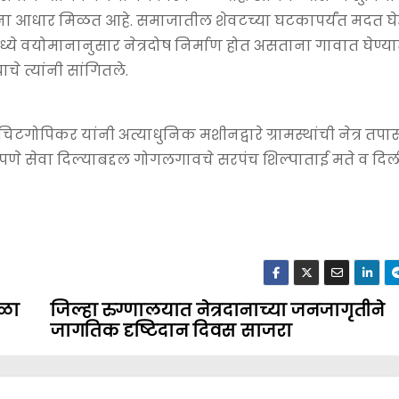
यांना आधार मिळत आहे. समाजातील शेवटच्या घटकापर्यंत मदत 
कांमध्ये वयोमानानुसार नेत्रदोष निर्माण होत असताना गावात घेण्
े त्यांनी सांगितले.
िटगोपिकर यांनी अत्याधुनिक मशीनद्वारे ग्रामस्थांची नेत्र तप
मपणे सेवा दिल्याबद्दल गोगलगावचे सरपंच शिल्पाताई मते व दिल
हळा
जिल्हा रुग्णालयात नेत्रदानाच्या जनजागृतीने
जागतिक दृष्टिदान दिवस साजरा