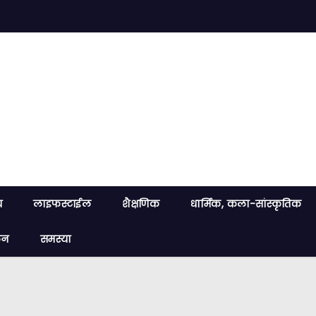
य
लाइफस्टाईल
शैक्षणिक
धार्मिक, कला-सांस्कृतिक
लन
समस्या