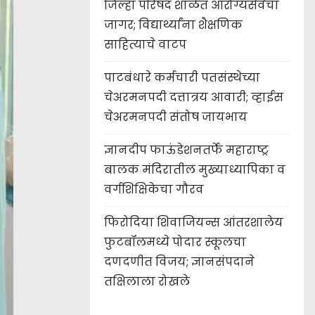
जिल्हा परिषद शाळेत आरोग्यसेवेचा
जागर; विद्यार्थ्यांना शैक्षणिक
साहित्याचे वाटप
पाटबंधारे कर्मचारी पतसंस्थेच्या
चेअरमनपदी दत्तात्रय आवारी; व्हाईस
चेअरमनपदी संतोष जायभाय
ज्ञानदीप फाऊंडेशनतर्फे महाराष्ट्र
बालक मंदिरातील मुख्याध्यापिका व
वर्गशिक्षिकेचा गौरव
फिरोदिया शिवाजियन्स आंतरशालेय
फुटबॉलमध्ये पोदार स्कूलचा
दणदणीत विजय; ज्ञानसंपदाने
तक्षिलाला रोखले