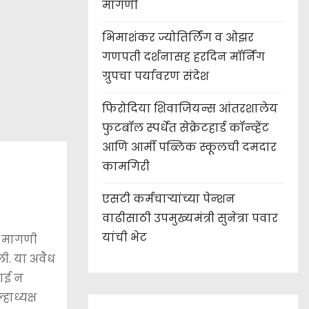
मागणी
भिमाशंकर ज्योतिर्लिंग व ओझर
गणपती दर्शनासह हरदिन मॉर्निंग
ग्रुपचा पर्यावरण संदेश
फिरोदिया शिवाजियन्स आंतरशालेय
फुटबॉल स्पर्धेत सेक्रेटहार्ड कॉन्व्हेंट
आणि आर्मी पब्लिक स्कूलची दमदार
कामगिरी
एसटी कर्मचाऱ्यांच्या पेन्शन
वाढीसाठी उपमुख्यमंत्री सुनेत्रा पवार
यांची भेट
ी मागणी
ी. या अवैध
वाई न
ाध्यक्ष