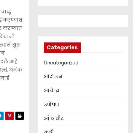
. वाळू
ाई करण्यात
्ट करण्यात
े यांनी
याने सुरु
Categories
ीन
ंटले आहे.
Uncategorized
स्ते, अनेक
आंदोलन
ारवाई
आरोग्य
उपोषण
ऑफ बीट
कृषी