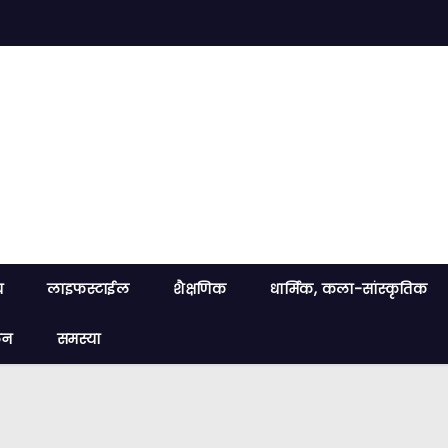
य
लाइफस्टाईल
शैक्षणिक
धार्मिक, कला-सांस्कृतिक
लन
समस्या