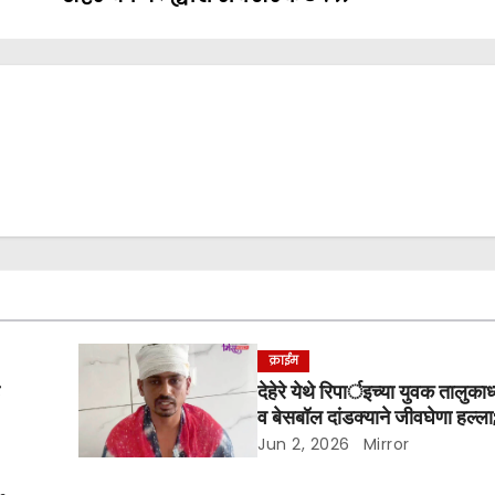
क्राईम
े
देहेरे येथे रिपार्इच्या युवक तालुकाध
व बेसबॉल दांडक्याने जीवघेणा हल्ला
कारवाईची मागणी
Jun 2, 2026
Mirror