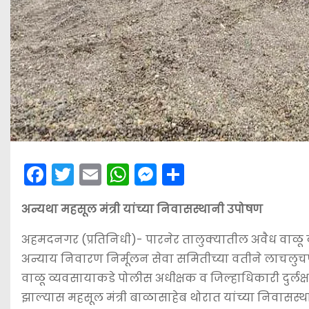
F
T
E
W
M
S
a
w
m
h
e
h
अन्यथा महसूल मंत्री यांच्या निवासस्थानी उपोषण
c
itt
ai
a
s
ar
e
er
l
ts
s
e
अहमदनगर (प्रतिनिधी)- पारनेर तालुक्यातील अवैध वाळू 
b
A
e
अन्याय निवारण निर्मूलन सेवा समितीच्या वतीने लाचलुच
o
p
n
वाळू व्यवसायाकडे पोलीस अधीक्षक व जिल्हाधिकारी दुर्
झाल्यास महसूल मंत्री बाळासाहेब थोरात यांच्या निवासस्थ
o
p
g