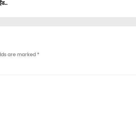
ईंड..
elds are marked
*