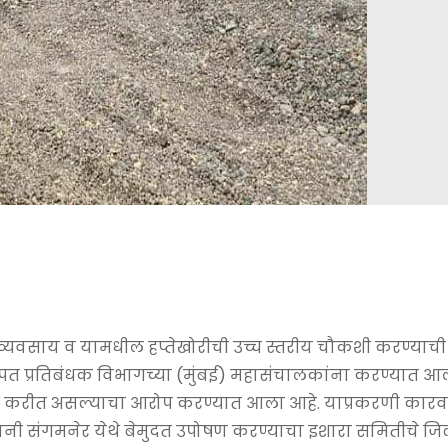
व्यवसाय व यामधील हप्तेखोरीची उच्च स्तरीय चौकशी करण्याच
पत प्रतिबंधक विभागच्या (मुंबई) महासंचालकांना करण्यात आल
लक्ष करीत असल्याचा आरोप करण्यात आला आहे. याप्रकरणी कार
ानी संगमनेर येथे बेमुदत उपोषण करण्याचा इशारा समितीचे जिल्ह