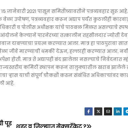
5 जानेवारी 2021 पासून समितीच्यावतीने पत्रव्यवहार सुरू आहे
ेक वेळा उपोषण, पत्रव्यवहार करून अद्याप पर्यंत कुठलीही कारव
ाधिकारी व पोलीस अधीक्षक यांचे पाठबळ मिळत असल्याचे स्पष
आंदोलने केल्याने पारनेरच्या तत्कालीन तहसीलदार ज्योती देवर
ज दाबण्याचा प्रयत्न करण्यात आला. मात्र हा पाठपुरावा सातत्
 वेळा जीवे मारण्याची धमकी देऊन, हल्लाही करण्यात आला. नव
्षा होती. मात्र ते अद्यापही बंद झालेला नसल्याचे निवेदनात म्ह
 राज्यस्तरीय कमिटी स्थापन करून तालुक्यातील खराब झालेले र
ाचा र्‍हास याची संपूर्ण चौकशी करुन संबंधित अधिकार्‍यांवर क
ली आहे.
ी पूड
शहर व जिल्ह्यात सेक्सरॅकेट ?