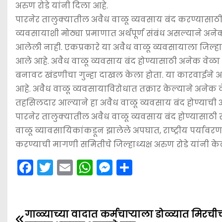
अरुण रोडे यांनी दिला आहे.
k
er
पारनेर तालुक्यातील अवैध वाळू व्यवसाय बंद करण्यासाठी 1
व्यवसायाशी मोठ्या प्रमाणात अर्थपूर्ण संबंध असल्याने अन
आलेली नाही. एकप्रकारे या अवैध वाळू व्यवसायाला जिल्ह
आले आहे. अवैध वाळू व्यवसाय बंद होण्यासाठी अनेक वेळा 
बनावट खंडणीचा गुन्हा दाखल केला होता. या कारवाईने आवा
आहे. अवैध वाळू व्यवसायाविरोधात तक्रार केल्याने अनेक
तहसिलदार आल्याने हा अवैध वाळू व्यवसाय बंद होण्याची अपेक
पारनेर तालुक्यातील अवैध वाळू व्यवसाय बंद होण्यासाठी
वाळू व्यावसायिकांकडून झालेले अपघात, राष्ट्रीय पर्यावरण
करण्याची मागणी समितीचे जिल्हाध्यक्ष अरुण रोडे यांनी के
F
T
E
W
M
S
a
w
m
h
e
h
c
itt
ai
a
s
ar
e
er
l
ts
s
e
गाळ्याच्या वादात कर्मचार्‍याला डोळ्यात मिरचीच
P