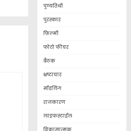
पुण्यतिथी
पुरस्कार
फिल्मी
फोटो फीचर
बैठक
भ्रष्टाचार
मॉडलिंग
राजकारण
लाइफस्टाईल
विकासात्मक