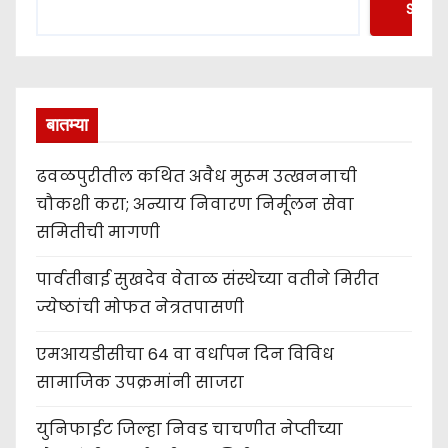
Searc
बातम्या
ढवळपुरीतील कथित अवैध मुरूम उत्खननाची
चौकशी करा; अन्याय निवारण निर्मूलन सेवा
समितीची मागणी
पार्वतीबाई सुखदेव वेताळ संस्थेच्या वतीने मिरीत
ज्येष्ठांची मोफत नेत्रतपासणी
एमआयडीसीचा 64 वा वर्धापन दिन विविध
सामाजिक उपक्रमांनी साजरा
युनिफाईट जिल्हा निवड चाचणीत नेप्तीच्या