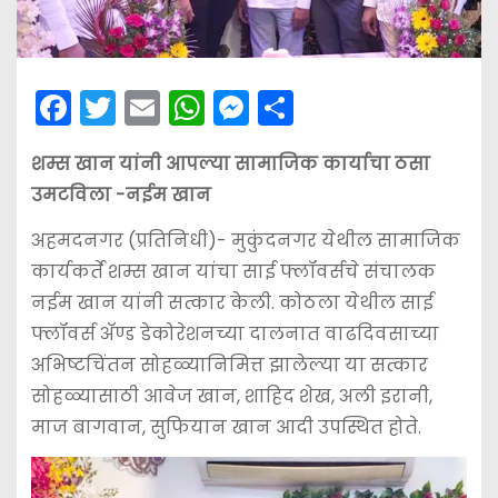
F
T
E
W
M
S
a
w
m
h
e
h
शम्स खान यांनी आपल्या सामाजिक कार्याचा ठसा
c
itt
ai
a
s
ar
उमटविला -नईम खान
e
er
l
ts
s
e
b
A
e
अहमदनगर (प्रतिनिधी)- मुकुंदनगर येथील सामाजिक
कार्यकर्ते शम्स खान यांचा साई फ्लॉवर्सचे संचालक
o
p
n
नईम खान यांनी सत्कार केली. कोठला येथील साई
o
p
g
फ्लॉवर्स अ‍ॅण्ड डेकोरेशनच्या दालनात वाढदिवसाच्या
k
er
अभिष्टचिंतन सोहळ्यानिमित्त झालेल्या या सत्कार
सोहळ्यासाठी आवेज खान, शाहिद शेख, अली इरानी,
माज बागवान, सुफियान खान आदी उपस्थित होते.