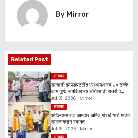
n
By
Mirror
a
v
i
g
Related Post
a
सत्कार
t
रामवाडी झोपडपट्टीत एसआयआरचे ८० टक्के
काम पूर्ण; नागरिकांच्या सोयीसाठी रात्री व
i
पहाटे घरोघरी भेटी
Jul 21, 2026
Mirror
सत्कार
o
अहिल्यानगरात आमदार अमित गोरखे यांचे मातंग
समाजाकडून स्वागत
n
Jul 16, 2026
Mirror
सत्कार