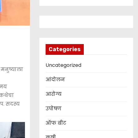
Categories
Uncategorized
 मनुष्याला
आंदोलन
तमय
आरोग्य
ा कथेचा
.प. सदस्य
उपोषण
ऑफ बीट
कृषी