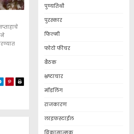
पुण्यतिथी
पुरस्कार
प्ताहाचे
फिल्मी
ने
करण्यात
फोटो फीचर
बैठक
भ्रष्टाचार
मॉडलिंग
राजकारण
लाइफस्टाईल
विकासात्मक