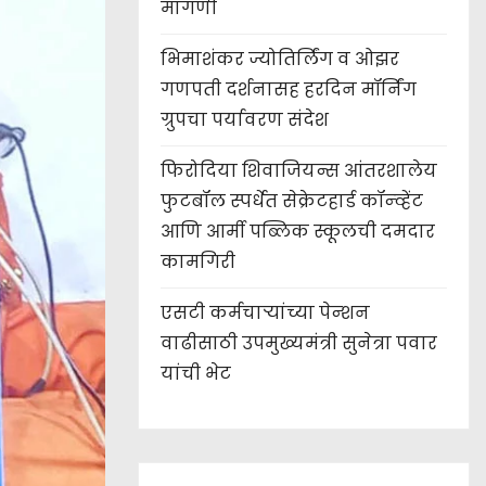
मागणी
भिमाशंकर ज्योतिर्लिंग व ओझर
गणपती दर्शनासह हरदिन मॉर्निंग
ग्रुपचा पर्यावरण संदेश
फिरोदिया शिवाजियन्स आंतरशालेय
फुटबॉल स्पर्धेत सेक्रेटहार्ड कॉन्व्हेंट
आणि आर्मी पब्लिक स्कूलची दमदार
कामगिरी
एसटी कर्मचाऱ्यांच्या पेन्शन
वाढीसाठी उपमुख्यमंत्री सुनेत्रा पवार
यांची भेट