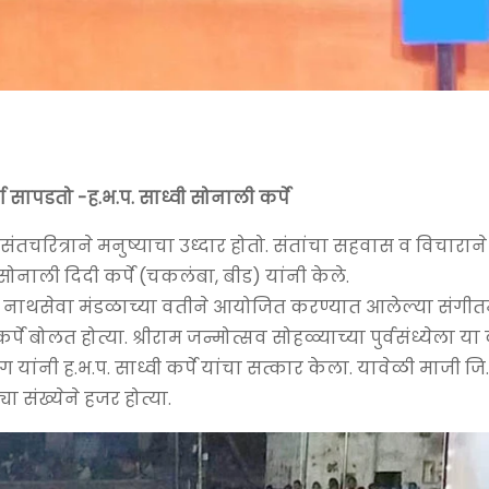
 सापडतो -ह.भ.प. साध्वी सोनाली कर्पे
तचरित्राने मनुष्याचा उध्दार होतो. संतांचा सहवास व विचाराने
सोनाली दिदी कर्पे (चकलंबा, बीड) यांनी केले.
त्त नाथसेवा मंडळाच्या वतीने आयोजित करण्यात आलेल्या संगी
्पे बोलत होत्या. श्रीराम जन्मोत्सव सोहळ्याच्या पुर्वसंध्येला य
ांनी ह.भ.प. साध्वी कर्पे यांचा सत्कार केला. यावेळी माजी जि
 संख्येने हजर होत्या.