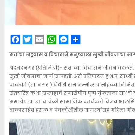
F
T
E
W
M
S
a
w
m
h
e
h
संतांचा सहवास व विचाराने मनुष्याला सुखी जीवनाचा मार्ग
c
itt
ai
a
s
ar
e
er
l
ts
s
e
अहमदनगर (प्रतिनिधी)- संताच्या विचाराने जीवन बदलते. सं
b
A
e
सुखी जीवनाचा मार्ग सापडतो, असे प्रतिपादन ह.भ.प. साध्वी 
o
p
n
वाळकी (ता. नगर ) येथे श्रीराम जन्मोत्सव सोहळ्यानिमि
संतचरित्र कथा सप्ताहाचे समारोपीय पुष्प गुंफताना साध्वी कर
o
p
g
समारोप झाला. यावेळी सामार्जिक कार्यकते विजय भालसिंग य
k
er
बाळासाहेब हराळ व पंचक्रोशीतील ग्रामस्थांसह महिला मोठ्या