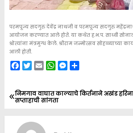
परमपूज्य सदगुरु देवेंद्र नाथजी व परमपूज्य सदगुरु महेंद्
आयोजन करण्यात आले होते. या कथेत ह.भ.प. साध्वी सोनाली
श्रोत्यांना मंत्रमुग्ध केले. श्रीराम जन्मोत्सव सोहळ्याच्या
आली होती.
F
T
E
W
M
S
a
w
m
h
e
h
c
itt
ai
a
s
ar
e
er
l
ts
s
e
निमगाव वाघात काल्याचे किर्तनाने अखंड हरिन
P
सप्ताहाची सांगता
b
A
e
o
o
p
n
s
o
p
g
k
er