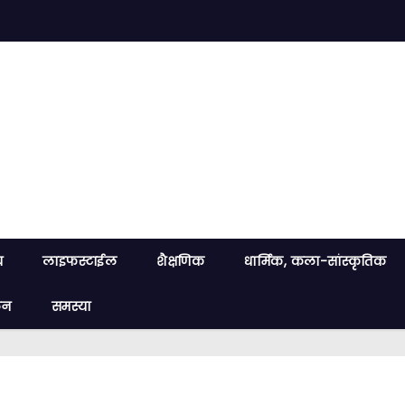
य
लाइफस्टाईल
शैक्षणिक
धार्मिक, कला-सांस्कृतिक
लन
समस्या