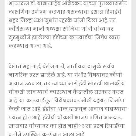
भारतरत्न डॉ. बाबासाहेब आंबेडकर यांच्या पुतळ्यासमोर
लाक्षणिक उपोषण करणार असल्याचा इशारा रिपाईचे
शहर जिल्हाध्यक्ष सुशांत म्हस्के यांनी दिला आहे. तर
काँग्रेसच्या माजी अध्यक्षा सोनिया गांधी यांच्यावर
सुडबुध्दीने झालेल्या ईडीच्या कारवाईचा निषेध व्यक्त
करण्यात आला आहे.
देशात महागाई, बेरोजगारी, जातीयवादामुळे सर्वत्र
नागरिक त्रस्त झालेले आहे. या गंभीर विषयावर कोणी
आवाज उठवला, तर त्यांच्या मागे ईडी सारखी शासकीय
चौकशी लावण्याचे कारस्थान केंद्रातील सरकार करत
आहे. या कारवाईतून विरोधकांवर मोठी दहशत निर्माण
केली जात आहे. ईडीचा धाक दाखवून आवाज दाबण्याचा
प्रयत्न होत आहे. ईडीची चौकशी भाजप प्रणित आमदार,
खासदार यांच्यावर का होत नाही? असा प्रश्‍न रिपाईच्या
वतीने उपस्थित करण्यात आला आहे.