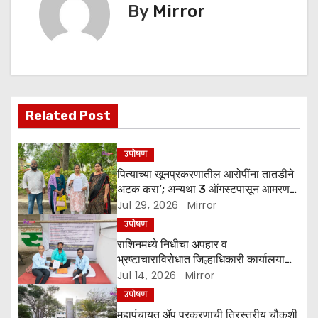
k
er
t
By
Mirror
n
a
v
Related Post
i
g
उपोषण
पित्याच्या खूनप्रकरणातील आरोपींना तातडीने
a
अटक करा’; अन्यथा 3 ऑगस्टपासून आमरण
उपोषणाचा इशारा
Jul 29, 2026
Mirror
t
उपोषण
i
राशिनमध्ये निधीचा अपहार व
भ्रष्टाचाराविरोधात जिल्हाधिकारी कार्यालया
o
समोर उपोषण
Jul 14, 2026
Mirror
उपोषण
n
महापंचायत ॲप प्रकरणाची त्रिस्तरीय चौकशी