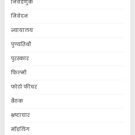
निवडणुक
निवेदन
न्यायालय
पुण्यतिथी
पुरस्कार
फिल्मी
फोटो फीचर
बैठक
भ्रष्टाचार
मॉडलिंग