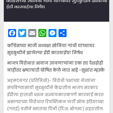
F
T
E
W
M
S
a
w
m
h
e
h
काँग्रेसच्या माजी अध्यक्षा सोनिया गांधी यांच्यावर
c
itt
ai
a
s
ar
सुडबुध्दीने झालेल्या ईडी कारवाईचा निषेध
e
er
l
ts
s
e
b
A
e
भाजप विरोधात आवाज उठवणार्‍यांना एक तर देशद्रोही
नाहीतर भ्रष्टाचारी घोषित केले जात आहे -सुशांत म्हस्के
o
p
n
o
p
g
अहमदनगर (प्रतिनिधी)- विरोधी पक्षांच्या नेत्यांना
k
er
संपविण्यासाठी सुडबुध्दीने केंद्रातील भाजप सरकार
ईडीला हाताशी धरुन अन्यायकारकपणे कारवाई करत
असल्याच्या विरोधात रिपब्लिकन पार्टी ऑफ इंडियाच्या
(गवई) वतीने स्वातंत्र्य दिनी (दि.15 ऑगस्ट) शहरातील