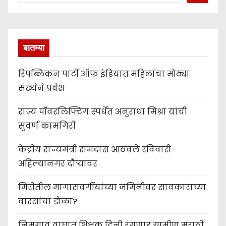
बातम्या
रिपब्लिकन पार्टी ऑफ इंडियात महिलांचा मोठ्या
संख्येने प्रवेश
राज्य पॉवरलिफ्टिंग स्पर्धेत अनुराधा मिश्रा यांची
सुवर्ण कामगिरी
केंद्रीय राज्यमंत्री रामदास आठवले रविवारी
अहिल्यानगर दौऱ्यावर
मिरीतील मागासवर्गीयांच्या जमिनीवर सावकारांच्या
वारसांचा डोळा?
निमगाव वाघात शिक्षक दिनी रंगणार ग्रामीण मराठी