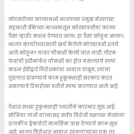
नोटबंदीच्या काळामध्ये भाजपच्या प्रमुख नेत्याच्या
सहकारी बँकेच्या माध्यमातून कोट्यावधीचा काळा
पैसा व्हाईट करुन देण्यात आला. हा पैसा कोठून आला?,
भाजप कार्यालयासाठी खर्च केलेले कोट्यावधी रुपये
आले कोठून? यावर चौकशी केली जात नाही. पीएम
फंडाची इडीमार्फत चौकशी का होत नसल्याचे स्पष्ट
करुन ईडीद्वारे विरोधकांचा आवाज दाबून, त्यांना
तुरुंगात डांबण्याचे काम हुकूमशाही सरकार करत
असल्याचे रिपाईच्या वतीने स्पष्ट करण्यात आले आहे.
देशात सध्या हुकुमशाही पध्दतीने कारभार सुरु आहे.
सोनिया गांधी यांच्यासह सर्वच विरोधी पक्षाच्या नेत्यांना
राजकीय द्वेषापोटी मानसिक त्रास देण्याचे काम सुरु
आहे. भाजप विरोधात आवाज उठवणार्‍यांना एक तर