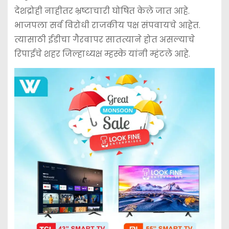
देशद्रोही नाहीतर भ्रष्टाचारी घोषित केले जात आहे.
भाजपला सर्व विरोधी राजकीय पक्ष संपवायचे आहेत.
त्यासाठी ईडीचा गैरवापर सातत्याने होत असल्याचे
रिपाईचे शहर जिल्हाध्यक्ष म्हस्के यांनी म्हंटले आहे.