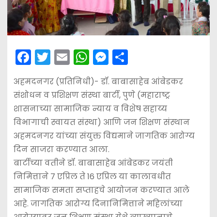
F
T
E
W
M
S
a
w
m
h
e
h
अहमदनगर (प्रतिनिधी)- डॉ. बाबासाहेब आंबेडकर
c
itt
ai
a
s
ar
संशोधन व प्रशिक्षण संस्था बार्टी, पुणे (महाराष्ट्र
e
er
l
ts
s
e
शासनाच्या सामाजिक न्याय व विशेष सहाय्य
b
A
e
विभागाची स्वायत संस्था) आणि जन शिक्षण संस्थान
o
p
n
अहमदनगर यांच्या संयुक्त विद्यमाने जागतिक आरोग्य
o
p
g
दिन साजरा करण्यात आला.
k
er
बार्टीच्या वतीने डॉ. बाबासाहेब आंबेडकर जयंती
निमित्ताने 7 एप्रिल ते 16 एप्रिल या कालावधीत
सामाजिक समता सप्ताहचे आयोजन करण्यात आले
आहे. जागतिक आरोग्य दिनानिमित्ताने महिलांच्या