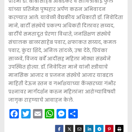
प्रारंभी डॉ. बाबासाहेब आंबेडकर व सावित्रीबाई फुले
यांच्या प्रतिमेस पुष्पहार अर्पण करुन अभिवादन
करण्यात आले. यावेळी वैद्यकीय अधिकारी डॉ. निवेदिता
माने, बार्टी संस्थेचे प्रकल्प अधिकरी दिलावर सय्यद,
बार्टीचे समतादूत प्रेरणा विधाते, जनशिक्षण संस्थेचे
संचालक बाळासाहेब पवार, शफाकत सय्यद, कमल
पवार, कुंदा शिंदे, अनिल तांदळे, उषा देठे, प्रियंका
साळवे, विजय बर्वे आदींसह महिला मोठ्या संख्येने
उपस्थित होत्या. डॉ. निवेदिता माने यांनी स्त्रीयाचे
मानसिक आजार व प्रजनन संस्थेचे आजार याबद्दल
माहिती देऊन स्तन व गर्भाशयाच्या कॅन्सरच्या गंभीर
प्रश्‍नावर मार्गदर्शन करुन महिलांना आरोग्याविषयी
जागृक राहण्याचे आवाहन केले.
F
T
E
W
M
S
a
w
m
h
e
h