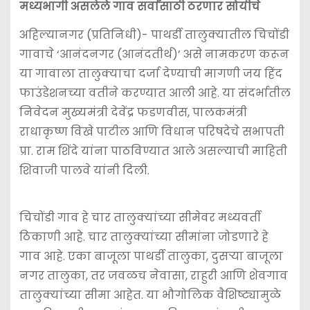
मध्यभागी असलेले गाव सर्वांसाठी ठरणार सोयीचे
e
er
l
ts
s
e
b
A
e
अहिल्यानगर (प्रतिनिधी)- पाथर्डी तालुक्यातील चिचोंडी
गावाचे ‘आनंदनगर (आनंदतीर्थ)’ असे नामकरण करून
o
p
n
या गावाला तालुक्याचा दर्जा देण्याची मागणी जय हिंद
o
p
g
फाउंडेशनच्या वतीने करण्यात आली आहे. या संदर्भातील
k
er
निवेदन मुख्यमंत्री देवेंद्र फडणवीस, पालकमंत्री
राधाकृष्ण विखे पाटील आणि विधान परिषदेचे सभापती
प्रा. राम शिंदे यांना पाठविण्यात आले असल्याची माहिती
शिवाजी पालवे यांनी दिली.
चिचोंडी गाव हे चार तालुक्यांच्या सीमेवर मध्यवर्ती
ठिकाणी आहे. चार तालुक्यांच्या सीमांना जोडणारे हे
गाव आहे. एका बाजूला पाथर्डी तालुका, दुसऱ्या बाजूला
नगर तालुका, तर जवळच नेवासा, राहुरी आणि शेवगाव
तालुक्यांच्या सीमा आहेत. या भौगोलिक वैशिष्ट्यामुळे