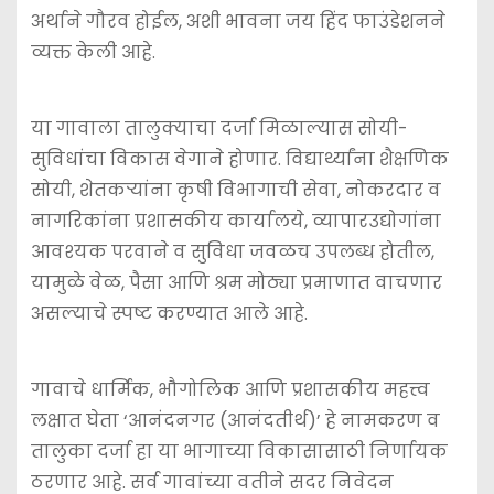
अर्थाने गौरव होईल, अशी भावना जय हिंद फाउंडेशनने
व्यक्त केली आहे.
या गावाला तालुक्याचा दर्जा मिळाल्यास सोयी-
सुविधांचा विकास वेगाने होणार. विद्यार्थ्यांना शैक्षणिक
सोयी, शेतकऱ्यांना कृषी विभागाची सेवा, नोकरदार व
नागरिकांना प्रशासकीय कार्यालये, व्यापारउद्योगांना
आवश्‍यक परवाने व सुविधा जवळच उपलब्ध होतील,
यामुळे वेळ, पैसा आणि श्रम मोठ्या प्रमाणात वाचणार
असल्याचे स्पष्ट करण्यात आले आहे.
गावाचे धार्मिक, भौगोलिक आणि प्रशासकीय महत्त्व
लक्षात घेता ‘आनंदनगर (आनंदतीर्थ)’ हे नामकरण व
तालुका दर्जा हा या भागाच्या विकासासाठी निर्णायक
ठरणार आहे. सर्व गावांच्या वतीने सदर निवेदन