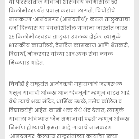
या परिसरातील गावांना शासकीय कामांसाठी 50
किलोमीटरपर्यंत प्रवास करावा लागतो. चिचोंडीचे
नामकरण ‘आनंदनगर (आनंदतीर्थ)’ करून तालुक्याचा
दर्जा दिल्यास या पंचक्रोशीतील गावांना जास्तीत जास्त
25 किलोमीटरवरच तालुका उपलब्ध होईल. त्यामुळे
शासकीय कार्यालये, दैनंदिन कामकाज आणि शेतकरी,
विद्यार्थी, नोकरदार यांच्या आवश्‍यक सेवा जवळ
मिळणार आहेत.
चिचोंडी हे राष्ट्रसंत आनंदऋषी महाराजांचे जन्मस्थळ
असून गावाची ओळख आज “देवभूमी” म्हणून वाढत आहे.
येथे त्यांचे भव्य मंदिर, धार्मिक स्थळे, तसेच कॉलेज व
विद्यालयेही आहेत. लाखो भक्त येथे भेट देतात, त्यामुळे
गावाला भविष्यात ‘जैन समाजाची पंढरी’ म्हणून ओळख
निर्माण होण्याची क्षमता आहे. गावाचे नामकरण
‘आनंदनगर’ केल्यास राष्ट्रसंतांच्या कार्याचा खऱ्या