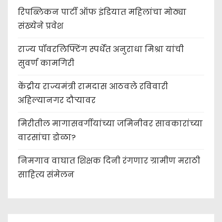
रिपब्लिकन पार्टी ऑफ इंडियात महिलांचा मोठ्या
संख्येने प्रवेश
राज्य पॉवरलिफ्टिंग स्पर्धेत अनुराधा मिश्रा यांची
सुवर्ण कामगिरी
केंद्रीय राज्यमंत्री रामदास आठवले रविवारी
अहिल्यानगर दौऱ्यावर
मिरीतील मागासवर्गीयांच्या जमिनीवर सावकारांच्या
वारसांचा डोळा?
निमगाव वाघात शिक्षक दिनी रंगणार ग्रामीण मराठी
साहित्य संमेलन